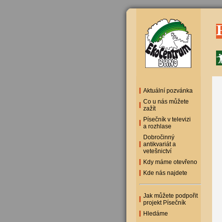
Aktuální pozvánka
Co u nás můžete
zažít
Písečník v televizi
a rozhlase
Dobročinný
antikvariát a
vetešnictví
Kdy máme otevřeno
Kde nás najdete
Jak můžete podpořit
projekt Písečník
Hledáme