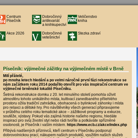
Centrum
Dobročinný
Veličenstvo
Písečník
antikvariát
kniha
a knihkupectví
Akce 2026
Dobročinné
Stezka zdraví
vetešnictví
Písečník: výjimečné zážitky na výjimečném místě v Brně
Milí přátelé,
po mnoha letech hledání a po velmi náročné první fázi rekonstrukce se
nám začátkem roku 2014 podařilo otevřít pro vás inspirační centrum ve
výjimečné brněnské lokalitě Písečníku.
Šetrná rekonstrukce domku z 20. let minulého století pomohla oživit
atmosféru tohoto unikátního místa, kultivací zanedbaného přilehlého
prostoru ožila tradiční zahrádka, obohacená o bylinkové záhonky i místa
pro relaxci a dětské hry. Pro návštěvníky všech generací připravujeme
v průběhu celého roku tematické akce – zážitkové programy a exkurze,
soutěže, výstavy. Pokud vás zajímá historie našeho regionu, hledáte
inspiraci pro svůj životní styl nebo rádi tvoříte a potkáváte spřízněné
osobnosti, je Písečník i vaším místem.
https://www.ecb.cz/akce/index.php
Přibývá nadšených příznivců, kteří centrum v Písečníku podporují
dobrovolnickou prací, nákupem našich produktů, využitím našich služeb