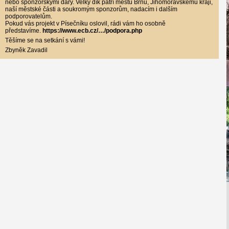
nebo sponzorskými dary. Velký dík patří městu Brnu, Jihomoravskému kraji,
naší městské části a soukromým sponzorům, nadacím i dalším
podporovatelům.
Pokud vás projekt v Písečníku oslovil, rádi vám ho osobně
představíme.
https://www.ecb.cz/…/podpora.php
Těšíme se na setkání s vámi!
Zbyněk Zavadil