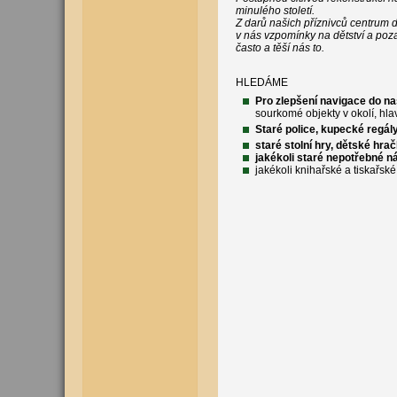
minulého století.
Z darů našich příznivců centrum d
v nás vzpomínky na dětství a poz
často a těší nás to.
HLEDÁME
Pro zlepšení navigace do n
sourkomé objekty v okolí, hla
Staré police, kupecké regál
staré stolní hry, dětské hra
jakékoli staré nepotřebné n
jakékoli knihařské a tiskařs