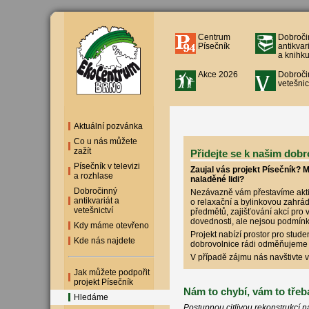
Centrum
Dobroči
Písečník
antikvar
a knihku
Akce 2026
Dobroči
vetešnic
Aktuální pozvánka
Co u nás můžete
zažít
Přidejte se k našim dob
Písečník v televizi
Zaujal vás projekt Písečník? M
a rozhlase
naladěné lidi?
Dobročinný
Nezávazně vám přestavíme aktivi
antikvariát a
o relaxační a bylinkovou zahrá
vetešnictví
předmětů, zajišťování akcí pro 
dovednosti, ale nejsou podmín
Kdy máme otevřeno
Projekt nabízí prostor pro stude
Kde nás najdete
dobrovolnice rádi odměňujeme m
V případě zájmu nás navštivte 
Jak můžete podpořit
projekt Písečník
Nám to chybí, vám to třeb
Hledáme
Postupnou citlivou rekonstrukcí